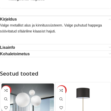
Kirjeldus
Valge metallist alus ja kinnitussüsteem. Valge puhutud happega
söövitatud sfääriline klaasist hajuti.
Lisainfo
Kohaletoimetus
Seotud tooted
-20%
-20%