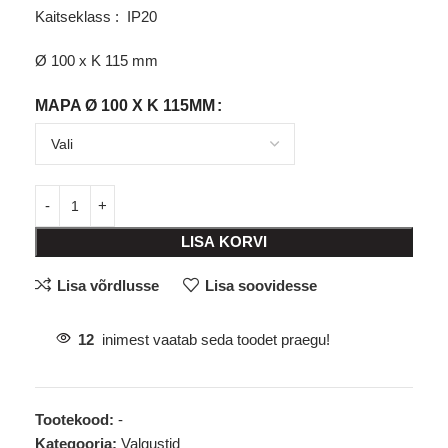
Kaitseklass : IP20
Ø 100 x K 115 mm
MAPA Ø 100 X K 115MM
LISA KORVI
Lisa võrdlusse
Lisa soovidesse
12
inimest vaatab seda toodet praegu!
Tootekood:
-
Kategooria:
Valgustid