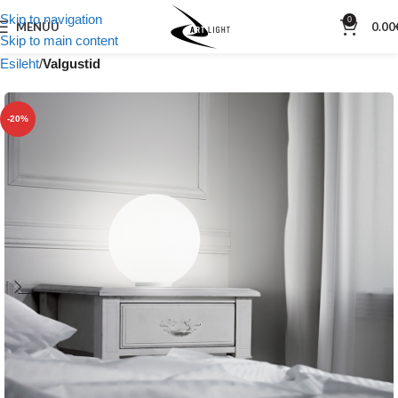
Skip to navigation
0
MENÜÜ
0.00
Skip to main content
Esileht
Valgustid
-20%