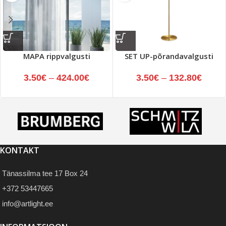
MAPA rippvalgusti
SET UP-põrandavalgusti
3.50
€
–
424.00
€
3.50
€
–
132.80
€
KONTAKT
Tänassilma tee 17 Box 24
+372 53447665
info@artlight.ee