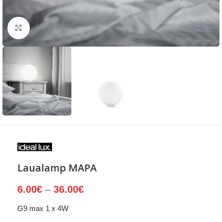
Suurenda
Laualamp MAPA
6.00
€
–
36.00
€
G9 max 1 x 4W